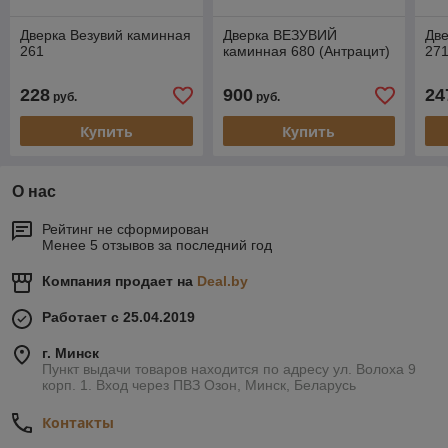
Дверка Везувий каминная
Дверка ВЕЗУВИЙ
Две
261
каминная 680 (Антрацит)
27
228
900
24
руб.
руб.
Купить
Купить
О нас
Рейтинг не сформирован
Менее 5 отзывов за последний год
Компания продает на
Deal.by
Работает с 25.04.2019
г. Минск
Пункт выдачи товаров находится по адресу ул. Волоха 9
корп. 1. Вход через ПВЗ Озон, Минск, Беларусь
Контакты