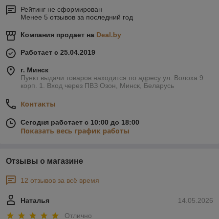
напрямую от производителей, минуя посредников. Это
Рейтинг не сформирован
качественные сертифицированные изделия, строго
Менее 5 отзывов за последний год
соответствующие заявленным характеристикам.
Особенности дверей, предназначенных
Компания продает на
Deal.by
для сауны и бани
Работает с 25.04.2019
Они существенно отличаются от стандартных бытовых
г. Минск
моделей целым сводом уникальных характеристик:
Пункт выдачи товаров находится по адресу ул. Волоха 9
- Фурнитура не подвергается коррозии благодаря
корп. 1. Вход через ПВЗ Озон, Минск, Беларусь
качественным наружным покрытиям. Петли и ручки будут
работать всегда, вне зависимости от уровня влажности в
Контакты
помещении. Периодически может потребоваться ревизия и
очистка трущихся поверхностей с последующим нанесением
Сегодня работает с 10:00 до 18:00
Показать весь график работы
антифрикционного материала.
- Остекление изготавливается из стёкол без термического
упрочнения поверхности. Перепады температур не
Отзывы о магазине
настолько велики, чтобы резкое расширение могло
разрушить структуру материала. На все модели
12 отзывов за всё время
устанавливаются полупрозрачные или матовые вставки, не
позволяющие нарушить атмосферы конфиденциальности за
дверью.
Наталья
14.05.2026
- Базовым древесным материалом липа выбрана не
Отлично