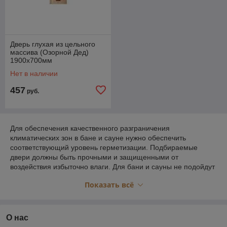
Дверь глухая из цельного
массива (Озорной Дед)
1900х700мм
Нет в наличии
457
руб.
Для обеспечения качественного разграничения
климатических зон в бане и сауне нужно обеспечить
соответствующий уровень герметизации. Подбираемые
двери должны быть прочными и защищенными от
воздействия избыточно влаги. Для бани и сауны не подойдут
обычные межкомнатные модели.
Показать всё
Мы предлагаем купить специализированные изделия,
способные выдерживать постоянное присутствие высокой
температуры и влажности. Это наиболее выгодное
О нас
предложение в Минске, ведь весь ассортимент поставляется