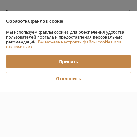
Контакты
Обработка файлов cookie
Доставка и оплата
Мы используем файлы cookies для обеспечения удобства
пользователей портала и предоставления персональных
График работы
рекомендаций.
Вы можете настроить файлы cookies или
отключить их.
Полная версия сайта
Принять
Политика обработки cookies
Отклонить
Сайт создан на платформе Deal.by
Информация для покупателя
Юридическое лицо:
Общество с Ограниченной Ответственностью
ЕвроБани
г. Минск ул. Волоха 9/1, Вход через ПВЗ Озон
Регистрационный номер ЕГР: 192807490