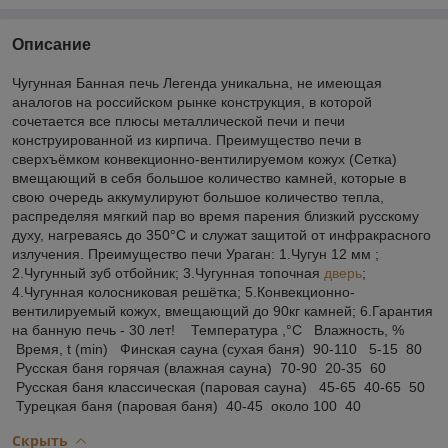
Описание
Чугунная Банная печь Легенда уникальна, не имеющая
аналогов на российском рынке конструкция, в которой
сочетается все плюсы металлической печи и печи
конструированной из кирпича. Преимущество печи в
сверхъёмком конвекционно-вентилируемом кожух (Сетка)
вмещающий в себя большое количество камней, которые в
свою очередь аккумулируют большое количество тепла,
распределяя мягкий пар во время парения близкий русскому
духу, нагреваясь до 350°С и служат защитой от инфракрасного
излучения. Преимущество печи Ураган: 1.Чугун 12 мм ;
2.Чугунный зуб отбойник; 3.Чугунная топочная
дверь
;
4.Чугунная колосниковая решётка; 5.Конвекционно-
вентилируемый кожух, вмещающий до 90кг камней; 6.Гарантия
на банную печь - 30 лет! Температура ,°С Влажность, %
Время, t (min) Финская сауна (сухая баня) 90-110 5-15 80
Русская баня горячая (влажная сауна) 70-90 20-35 60
Русская баня классическая (паровая сауна) 45-65 40-65 50
Турецкая баня (паровая баня) 40-45 около 100 40
Скрыть