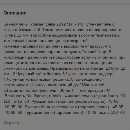
Описание
Банная печь "Ураган Ковка 22 (271)" - это чугунная печь с
закрытой каменкой. Топка печи изготовлена из жаропрочного
чугуна 12 мм и способна выдерживать высокие температуры,
тем самым камни, находящиеся в закрытой
каменке нагреваются до очень высоких температур, что
позволяет в процессе парения получить "мягкий" пар. В
конструкции данной печи предусмотрен топочный тоннель, при
помощи которого печь топится из соседнего помещения,
смежного с парильным. Преимущество печи Ураган: 1.Чугун 12
мм ; 2.Чугунный зуб отбойник; 3.Чу
гунна
я топочная дверь;
4.Чугунная колосниковая решётка; 5.Конвекционно-
вентилируемый кожух, вмещающий до 280кг камней;
6.Гарантия на банную печь - 30 лет! Температура ,°С
Влажность, % Время, t (min) Финская сауна (сухая баня) 90-
110 5-15 80 Русская баня горячая (влажная сауна) 70-90
20-35 60 Русская баня классическая (паровая сауна) 45-65
40-65 50 Турецкая баня (паровая баня) 40-45 около 100 40
Скрыть