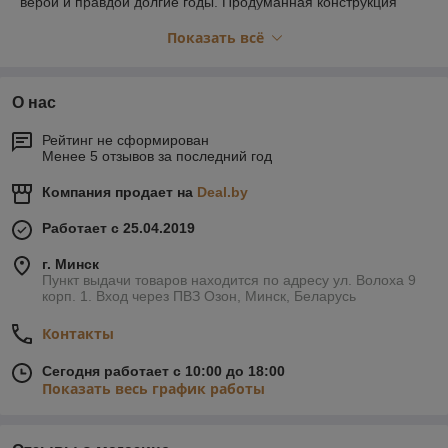
верой и правдой долгие годы. Продуманная конструкция
обеспечивает эффективный обогрев и оптимальный режим
Показать всё
парения, позволяя вам наслаждаться всеми
преимуществами русской бани или финской сауны. Выбирая
банную печь "Атмосфера", вы выбираете качество,
проверенное временем, и уверенность в каждом походе в
О нас
парную.
У нас можно приобрести любую модель банной печи
Рейтинг не сформирован
Атмосфера по лучшей цене в Беларуси и бесплатной
Менее 5 отзывов за последний год
доставкой!
Компания продает на
Deal.by
Работает с 25.04.2019
г. Минск
Пункт выдачи товаров находится по адресу ул. Волоха 9
корп. 1. Вход через ПВЗ Озон, Минск, Беларусь
Контакты
Сегодня работает с 10:00 до 18:00
Показать весь график работы