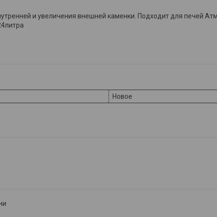
внутренней и увеличения внешней каменки. Подходит для печей А
24литра
Новое
ни