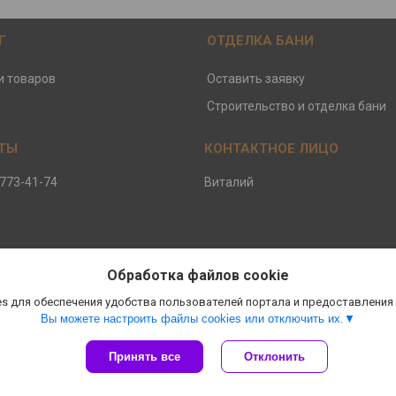
Г
ОТДЕЛКА БАНИ
и товаров
Оставить заявку
Строительство и отделка бани
 773-41-74
Виталий
Обработка файлов cookie
s для обеспечения удобства пользователей портала и предоставления
Вы можете настроить файлы cookies или отключить их.
Принять все
Отклонить
Сайт создан на платформе Deal.by
Политика обработки файлов cookies
ООО ЕвроБани |
Пожаловаться на контент