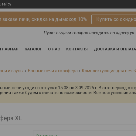
Deal.by
 заказе печи, скидка на дымоход 10%
Купить со скидк
Пункт выдачи товаров находится по адресу ул. 
ГЛАВНАЯ
КАТАЛОГ
О НАС
КОНТАКТЫ
ДОСТАВКА И ОПЛАТА
ани и сауны
Банные печи атмосфера
Комплектующие для пече
ые-печи уходит в отпуск с 15.08 по 3.09.2025 г. В этот период от
щения также будем отвечать по возможности. Все поступившие зак
фера XL