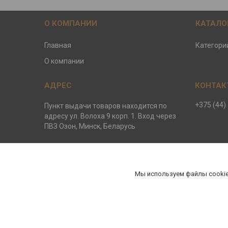
О КОМПАНИИ
КАТАЛО
Главная
Категори
О компании
+375 (44)
Пункт выдачи товаров находится по
адресу ул. Волоха 9 корп. 1. Вход через
ПВЗ Озон, Минск, Беларусь
ООО ЕвроБани
Мы используем файлы cookie