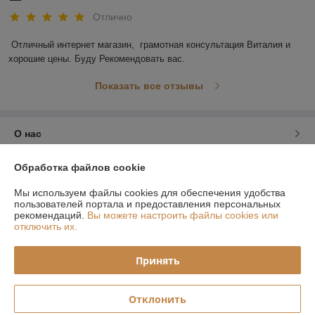
Отлично
Отличный интернет магазин,  грамотная консультация Виталия и 
хорошие цены. Буду Рекомендовать вас.
Показать все отзывы
О нас
Контакты
Обработка файлов cookie
Мы используем файлы cookies для обеспечения удобства
Доставка и оплата
пользователей портала и предоставления персональных
рекомендаций.
Вы можете настроить файлы cookies или
отключить их.
График работы
Принять
Полная версия сайта
Отклонить
Политика обработки cookies