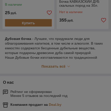
Бочка КАВКАЗСКИЙ ДУБ
В наличии
скальных пород на 30л.
Нет в наличии
25
руб.
355
руб.
Купить
Дубовая бочка
- Лучшее, что придумали люди для
облагораживания напитков, в том числе и алкоголя. В таких
емкостях содержатся бесценные дубильные вещества,
которые подарены древесине дуба самой природой.
Наши Дубовые бочки изготавливаются по традиционной
бондарной технологии из качественного дуба (что очень
Показать всё
важно) без применения клея, лака, герметика. Так же для
изготовления наших бочонков мы используем обручи только
из нержавеющей стали. Бочка комплектуется деревянным
краником и пробкой, а также специальной подставкой.
О нас
Для настаивания вина, самогона или коньяка в домашних
условиях подойдут небольшие бочонки из дуба объемом 5 —
Рейтинг не сформирован
20 литров. Чем меньше емкость, тем быстрее пройдет
Менее 5 отзывов за последний год
процесс выдержки, дуб быстрее насытит дистиллят
ароматом и веществами. Если предполагается настаивать
Компания продает на
Deal.by
самогон в дубовой бочке продолжительное время, то