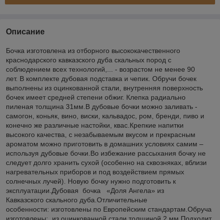
Описание
Бочка изготовлена из отборного высококачественного
краснодарского кавказского дуба скальных пород с
соблюдением всех технологий,... - возрастом не менее 90
лет. В комплекте дубовая подставка и чепик. Обручи бочек
выполнены из оцинкованной стали, внутренняя поверхность
бочек имеет средней степени обжиг. Клепка радиально
пиленая толщина 31мм.В дубовые бочки можно заливать -
самогон, коньяк, вино, виски, кальвадос, ром, бренди, пиво и
конечно же различные настойки, квас.Крепкие напитки
высокого качества, с незабываемым вкусом и прекрасным
ароматом можно приготовить в домашних условиях самим –
используя дубовые бочки.Во избежание рассыхания бочку не
следует долго хранить сухой (особенно на сквозняках, вблизи
нагревательных приборов и под воздействием прямых
солнечных лучей). Новую бочку нужно подготовить к
эксплуатации.Дубовая бочка «Доля Ангела» из
Кавказского скального дуба.Отличительные
особенности: изготовлены по Европейским стандартам.Обруча
изготовлены: из оцинкованной стали толщиной 2 мм.Подходит