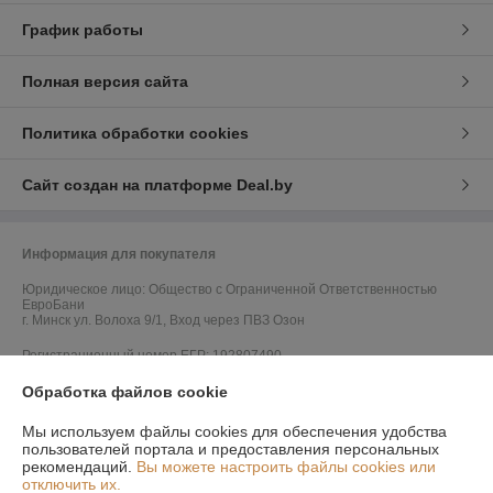
График работы
Полная версия сайта
Политика обработки cookies
Сайт создан на платформе Deal.by
Информация для покупателя
Юридическое лицо:
Общество с Ограниченной Ответственностью
ЕвроБани
г. Минск ул. Волоха 9/1, Вход через ПВЗ Озон
Регистрационный номер ЕГР: 192807490
Обработка файлов cookie
УНП: 192807490
Регистрационный орган: Мингорисполком
Мы используем файлы cookies для обеспечения удобства
пользователей портала и предоставления персональных
Дата регистрации компании: 27.04.2017
рекомендаций.
Вы можете настроить файлы cookies или
отключить их.