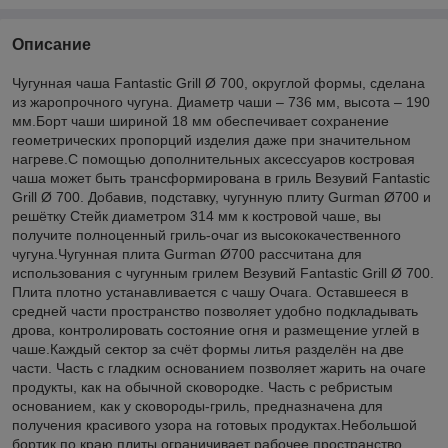
Описание
Чугунная чаша Fantastic Grill Ø 700, округлой формы, сделана
из жаропрочного чугуна. Диаметр чаши – 736 мм, высота – 190
мм.Борт чаши шириной 18 мм обеспечивает сохранение
геометрических пропорций изделия даже при значительном
нагреве.С помощью дополнительных аксессуаров костровая
чаша может быть трансформирована в гриль Везувий Fantastic
Grill Ø 700. Добавив, подставку, чугунную плиту Gurman Ø700 и
решётку Стейк диаметром 314 мм к костровой чаше, вы
получите полноценный гриль-очаг из высококачественного
чугуна.Чугунная плита Gurman Ø700 рассчитана для
использования с чугунным грилем Везувий Fantastic Grill Ø 700.
Плита плотно устанавливается с чашу Очага. Оставшееся в
средней части пространство позволяет удобно подкладывать
дрова, контролировать состояние огня и размещение углей в
чаше.Каждый сектор за счёт формы литья разделён на две
части. Часть с гладким основанием позволяет жарить на очаге
продукты, как на обычной сковородке. Часть с ребристым
основанием, как у сковороды-гриль, предназначена для
получения красивого узора на готовых продуктах.Небольшой
бортик по краю плиты ограничивает рабочее пространство,