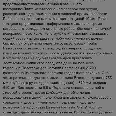
предотвращает попадание жира в огонь и его
возгорание.Плита изготовлена из жаропрочного чугуна,
разрешённого для применения в пищевой промышленности.
Рабочие поверхности плиты-сектора толщиной 10 мм. Такая
толщина предотвращает деформацию металла во время
нагрева и готовки.Дополнительные рёбра жёсткости на нижней
поверхности усиливают конструкцию и позволяют уменьшить
общий вес плиты.Большая теплоёмкость чугуна позволяет
быстро приготовить на очаге мясо, рыбу, овощи, грибы.
Разогретая поверхность легко отдаёт энергию продуктам,
которые готовятся легко и просто.Длительное время остывания
плит позволяет на одной закладке дров приготовить
достаточное количество продуктов даже на большую
компанию.Подставка для Везувий Fantastic Grill Ø 700
изготовлена из стального профиля квадратного сечения. Она
чётко рассчитана для этой модели гриля.Высота подставки 755
мм, глубина (с ручкой для перемещения) – 670 мм, ширина
610 мм. Вес подставки 9,9 кг.Подставка оснащена ручкой с
лицевой стороны, двумя колёсами для облегчения
передвижения и двумя полочками для хранения аксессуаров в
середине и дров в нижней части подставки.Подставка
позволяет легко убирать Везувий Fantastic Grill Ø 700 при
отъезде с дачи или на зимнее хранение. С помощью подставки