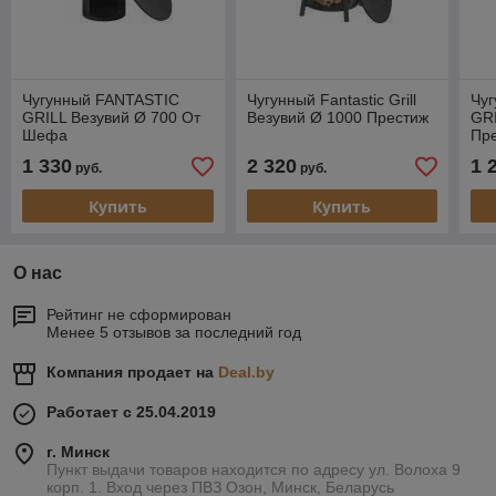
Чугунный FANTASTIC
Чугунный Fantastic Grill
Чу
GRILL Везувий Ø 700 От
Везувий Ø 1000 Престиж
GRI
Шефа
Пр
1 330
2 320
1 
руб.
руб.
Купить
Купить
О нас
Рейтинг не сформирован
Менее 5 отзывов за последний год
Компания продает на
Deal.by
Работает с 25.04.2019
г. Минск
Пункт выдачи товаров находится по адресу ул. Волоха 9
корп. 1. Вход через ПВЗ Озон, Минск, Беларусь