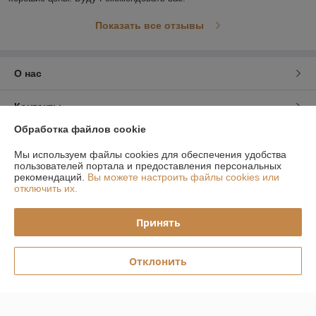
Показать все отзывы
О нас
Контакты
Обработка файлов cookie
Доставка и оплата
Мы используем файлы cookies для обеспечения удобства
пользователей портала и предоставления персональных
График работы
рекомендаций.
Вы можете настроить файлы cookies или
отключить их.
Полная версия сайта
Принять
Политика обработки cookies
Отклонить
Сайт создан на платформе Deal.by