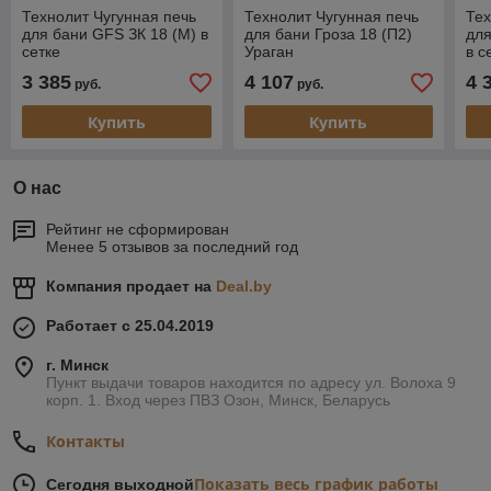
Технолит Чугунная печь
Технолит Чугунная печь
Тех
для бани GFS ЗК 18 (М) в
для бани Гроза 18 (П2)
для
сетке
Ураган
в с
3 385
4 107
4 
руб.
руб.
Купить
Купить
О нас
Рейтинг не сформирован
Менее 5 отзывов за последний год
Компания продает на
Deal.by
Работает с 25.04.2019
г. Минск
Пункт выдачи товаров находится по адресу ул. Волоха 9
корп. 1. Вход через ПВЗ Озон, Минск, Беларусь
Контакты
Показать весь график работы
Сегодня выходной