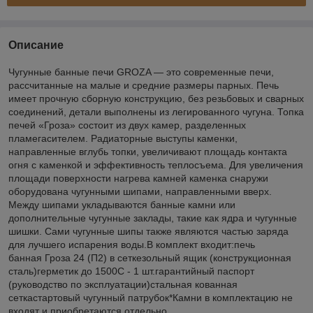
Описание
Чугунные банные печи GROZA — это современные печи,
рассчитанные на малые и средние размеры парных. Печь
имеет прочную сборную конструкцию, без резьбовых и сварных
соединений, детали выполнены из легированного чугуна. Топка
печей «Гроза» состоит из двух камер, разделенных
пламегасителем. Радиаторные выступы каменки,
направленные вглубь топки, увеличивают площадь контакта
огня с каменкой и эффективность теплосъема. Для увеличения
площади поверхности нагрева камней каменка снаружи
оборудована чугунными шипами, направленными вверх.
Между шипами укладываются банные камни или
дополнительные чугунные заклады, такие как ядра и чугунные
шишки. Сами чугунные шипы также являются частью заряда
для лучшего испарения воды.В комплект входит:печь
банная Гроза 24 (П2) в сеткезольный ящик (конструкционная
сталь)герметик до 1500С - 1 шт.гарантийный паспорт
(руководство по эксплуатации)стальная кованная
сеткастартовый чугунный патрубок*Камни в комплектацию не
входят и приобретаются отдельно