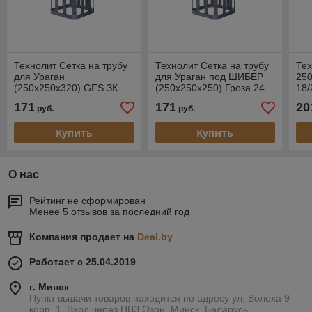
Технолит Сетка на трубу
Технолит Сетка на трубу
Тех
для Ураган
для Ураган под ШИБЕР
25
(250х250х320) GFS ЗК
(250х250х250) Гроза 24
18/
18/25/30, Гроза 18, Гром
30
171
171
20
руб.
руб.
30 под шибер
Купить
Купить
О нас
Рейтинг не сформирован
Менее 5 отзывов за последний год
Компания продает на
Deal.by
Работает с 25.04.2019
г. Минск
Пункт выдачи товаров находится по адресу ул. Волоха 9
корп. 1. Вход через ПВЗ Озон, Минск, Беларусь