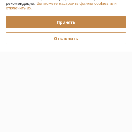
рекомендаций.
Вы можете настроить файлы cookies или
отключить их.
Полная версия сайта
Принять
Политика обработки cookies
Отклонить
Сайт создан на платформе Deal.by
Информация для покупателя
Юридическое лицо:
Общество с Ограниченной Ответственностью
ЕвроБани
г. Минск ул. Волоха 9/1, Вход через ПВЗ Озон
Регистрационный номер ЕГР: 192807490
УНП: 192807490
Регистрационный орган: Мингорисполком
Дата регистрации компании: 27.04.2017
Ссылка на свидетельство/лицензию
Ссылка на свидетельство/лицензию