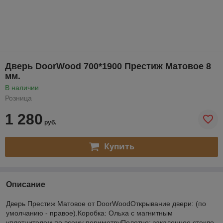
Дверь DoorWood 700*1900 Престиж Матовое 8
мм.
В наличии
Розница
1 280
руб.
Купить
Описание
Дверь Престиж Матовое от DoorWoodОткрывание двери: (по
умолчанию - правое).Коробка: Ольха с магнитным
уплотнителем по всему периметруПолотно: закаленное стекло