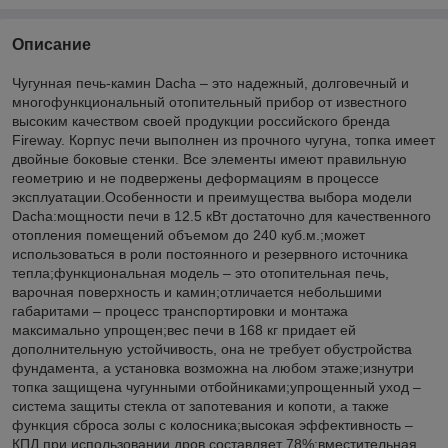
Описание
Чугунная печь-камин Dacha – это надежный, долговечный и
многофункциональный отопительный прибор от известного
высоким качеством своей продукции российского бренда
Fireway. Корпус печи выполнен из прочного чугуна, топка имеет
двойные боковые стенки. Все элементы имеют правильную
геометрию и не подвержены деформациям в процессе
эксплуатации.Особенности и преимущества выбора модели
Dacha:мощности печи в 12.5 кВт достаточно для качественного
отопления помещений объемом до 240 куб.м.;может
использоваться в роли постоянного и резервного источника
тепла;функциональная модель – это отопительная печь,
варочная поверхность и камин;отличается небольшими
габаритами – процесс транспортировки и монтажа
максимально упрощен;вес печи в 168 кг придает ей
дополнительную устойчивость, она не требует обустройства
фундамента, а установка возможна на любом этаже;изнутри
топка защищена чугунными отбойниками;упрощенный уход –
система защиты стекла от запотевания и копоти, а также
функция сброса золы с колосника;высокая эффективность –
КПД при использовании дров составляет 78%;вместительная