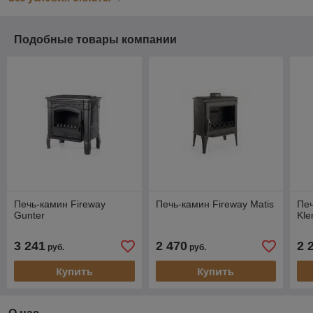
Подобные товары компании
Печь-камин Fireway
Печь-камин Fireway Matis
Печ
Gunter
Kl
3 241
2 470
2 
руб.
руб.
Купить
Купить