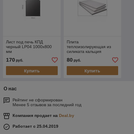
Лист под печь КПД
Плита
черный LP04 1000х800
теплоизолирующая из
мм
силиката кальция
Стоптерм 600*1000*30
170
80
руб.
руб.
мм
Купить
Купить
О нас
Рейтинг не сформирован
Менее 5 отзывов за последний год
Компания продает на
Deal.by
Работает с 25.04.2019