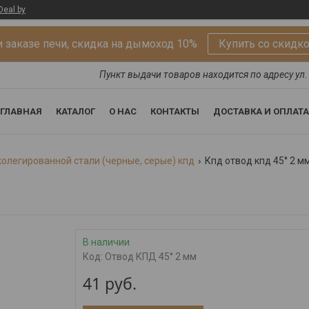
Deal.by
 заказе печи, скидка на дымоход 10%
Купить со скидк
Пункт выдачи товаров находится по адресу ул. 
ГЛАВНАЯ
КАТАЛОГ
О НАС
КОНТАКТЫ
ДОСТАВКА И ОПЛАТА
олегированной стали (черные, серые) кпд
Кпд отвод кпд 45° 2 м
В наличии
Код:
Отвод КПД 45° 2 мм
41
руб.