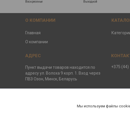
Воскресенье
Выходной
О КОМПАНИИ
КАТАЛО
Главная
Категори
О компании
+375 (44)
Пункт выдачи товаров находится по
адресу ул. Волоха 9 корп. 1. Вход через
ПВЗ Озон, Минск, Беларусь
ООО ЕвроБани
Мы используем файлы cookie