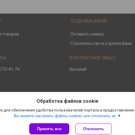
Г
ОТДЕЛКА БАНИ
и товаров
Оставить заявку
Строительство и отделка бани
 773-41-74
Виталий
Обработка файлов cookie
s для обеспечения удобства пользователей портала и предоставления
Вы можете настроить файлы cookies или отключить их.
Принять все
Отклонить
Сайт создан на платформе Deal.by
Политика обработки файлов cookies