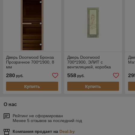
Дверь Doorwood Бронза
Дверь Doorwood
Две
Прозрачное 700*1900, 8
700*1900, ЭЛИТ с
Мат
мм
вентиляцией, коробка
липа
280
558
29
руб.
руб.
Купить
Купить
О нас
Рейтинг не сформирован
Менее 5 отзывов за последний год
Компания продает на
Deal.by