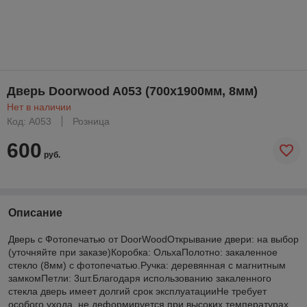
Дверь Doorwood A053 (700х1900мм, 8мм)
Нет в наличии
Код: A053
Розница
600
руб.
Описание
Дверь с Фотопечатью от DoorWoodОткрывание двери: на выбор
(уточняйте при заказе)Коробка: ОльхаПолотно: закаленное
стекло (8мм) c фотопечатью.Ручка: деревянная с магнитным
замкомПетли: 3шт.Благодаря использованию закаленного
стекла дверь имеет долгий срок эксплуатацииНе требует
особого ухода, не деформируется при высоких температурах