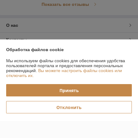
Показать все отзывы
О нас
Контакты
Обработка файлов cookie
Доставка и оплата
Мы используем файлы cookies для обеспечения удобства
пользователей портала и предоставления персональных
График работы
рекомендаций.
Вы можете настроить файлы cookies или
отключить их.
Полная версия сайта
Принять
Политика обработки cookies
Отклонить
Сайт создан на платформе Deal.by
Информация для покупателя