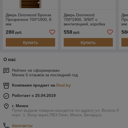
Дверь Doorwood Бронза
Дверь Doorwood
Две
Прозрачное 700*1900, 8
700*1900, ЭЛИТ с
Про
мм
вентиляцией, коробка
мм
липа
280
558
56
руб.
руб.
Купить
Купить
О нас
Рейтинг не сформирован
Менее 5 отзывов за последний год
Компания продает на
Deal.by
Работает с 25.04.2019
г. Минск
Пункт выдачи товаров находится по адресу ул. Волоха 9
корп. 1. Вход через ПВЗ Озон, Минск, Беларусь
Контакты