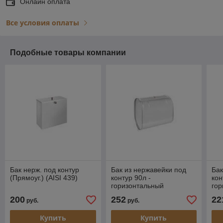
Онлайн оплата
Все условия оплаты
Подобные товары компании
Бак нерж. под контур
Бак из нержавейки под
Бак
(Прямоуг.) (AISI 439)
контур 90л -
кон
горизонтальный
гор
(овальный)
(ов
200
252
22
руб.
руб.
Купить
Купить