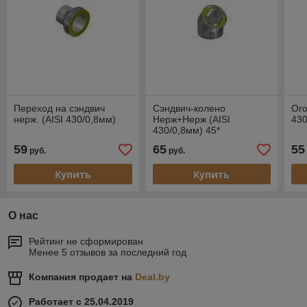
Переход на сэндвич
Сэндвич-колено
Ого
нерж. (AISI 430/0,8мм)
Нерж+Нерж (AISI
430
430/0,8мм) 45*
59
65
55
руб.
руб.
Купить
Купить
О нас
Рейтинг не сформирован
Менее 5 отзывов за последний год
Компания продает на
Deal.by
Работает с 25.04.2019