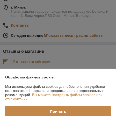
г. Минск
Пункт выдачи товаров находится по адресу ул. Волоха 9
корп. 1. Вход через ПВЗ Озон, Минск, Беларусь
Контакты
Показать весь график работы
Сегодня выходной
Отзывы о магазине
12 отзывов за всё время
Наталья
14.05.2026
Обработка файлов cookie
Отлично
Мы используем файлы cookies для обеспечения удобства
пользователей портала и предоставления персональных
Сделала заказ, оперативно связались, предложили удобное время 
рекомендаций.
Вы можете настроить файлы cookies или
для доставки. Хороший интернет-магазин, рекомендую для покупок.
отключить их.
Максим
07.05.2026
Принять