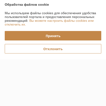
Обработка файлов cookie
Доставка и оплата
Мы используем файлы cookies для обеспечения удобства
пользователей портала и предоставления персональных
График работы
рекомендаций.
Вы можете настроить файлы cookies или
отключить их.
Полная версия сайта
Принять
Политика обработки cookies
Отклонить
Сайт создан на платформе Deal.by
Информация для покупателя
Юридическое лицо:
Общество с Ограниченной Ответственностью
ЕвроБани
г. Минск ул. Волоха 9/1, Вход через ПВЗ Озон
Регистрационный номер ЕГР: 192807490
УНП: 192807490
Регистрационный орган: Мингорисполком