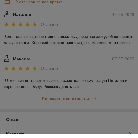
12 отзывов за всё время
Наталья
14.05.2026
Отлично
Сделала заказ, оперативно связались, предложили удобное время 
для доставки. Хороший интернет-магазин, рекомендую для покупок.
Максим
07.05.2026
Отлично
Отличный интернет магазин,  грамотная консультация Виталия и 
хорошие цены. Буду Рекомендовать вас.
Показать все отзывы
О нас
Контакты