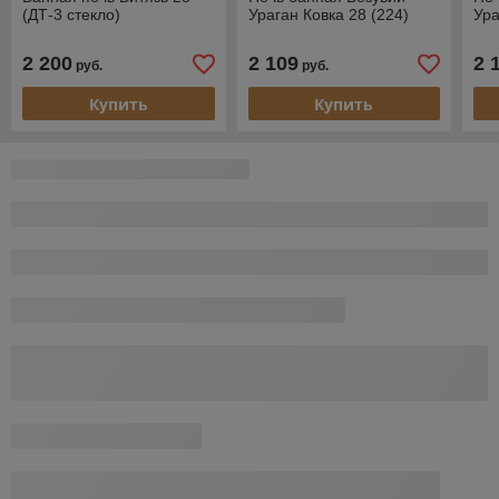
(ДТ-3 стекло)
Ураган Ковка 28 (224)
Ура
2 200
2 109
2 
руб.
руб.
Купить
Купить