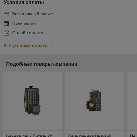
Условия оплаты
Безналичный расчет
Наличными
Онлайн оплата
Все условия оплаты
Подобные товары компании
Банная печь Витязь 28
Печь банная Везувий
Печ