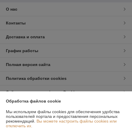
О нас
Контакты
Доставка и оплата
График работы
Полная версия сайта
Политика обработки cookies
Сайт создан на платформе Deal.by
Обработка файлов cookie
Информация для покупателя
Мы используем файлы cookies для обеспечения удобства
пользователей портала и предоставления персональных
Юридическое лицо:
Общество с Ограниченной Ответственностью
рекомендаций.
Вы можете настроить файлы cookies или
ЕвроБани
отключить их.
г. Минск ул. Волоха 9/1, Вход через ПВЗ Озон