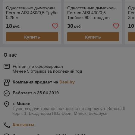
Одностенные дымоходы
Одностенные дымоходы
Од
Ferrum AISI 430/0,5 Труба
Ferrum AISI 430/0,5
Fer
0.25 м
Тройник 90° отвод по
Заг
конденсату (папа) для
18
30
10
руб.
руб.
ревизии
Купить
Купить
О нас
Рейтинг не сформирован
Менее 5 отзывов за последний год
Компания продает на
Deal.by
Работает с 25.04.2019
г. Минск
Пункт выдачи товаров находится по адресу ул. Волоха 9
корп. 1. Вход через ПВЗ Озон, Минск, Беларусь
Контакты