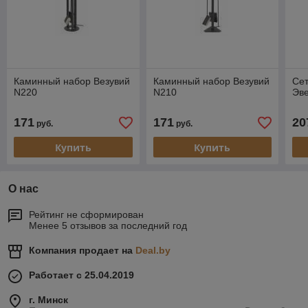
Каминный набор Везувий
Каминный набор Везувий
Сет
N220
N210
Эве
171
171
20
руб.
руб.
Купить
Купить
О нас
Рейтинг не сформирован
Менее 5 отзывов за последний год
Компания продает на
Deal.by
Работает с 25.04.2019
г. Минск