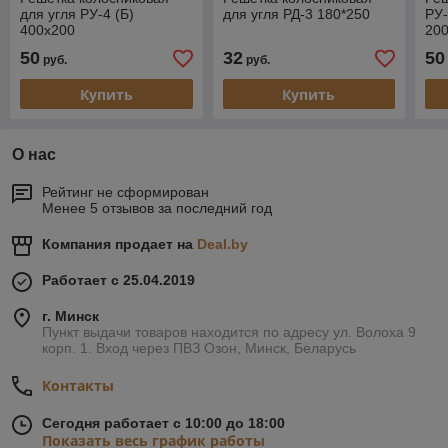
для угля РУ-4 (Б)
для угля РД-3 180*250
РУ-
400х200
20
50
32
50
руб.
руб.
Купить
Купить
О нас
Рейтинг не сформирован
Менее 5 отзывов за последний год
Компания продает на
Deal.by
Работает с 25.04.2019
г. Минск
Пункт выдачи товаров находится по адресу ул. Волоха 9
корп. 1. Вход через ПВЗ Озон, Минск, Беларусь
Контакты
Сегодня работает с 10:00 до 18:00
Показать весь график работы