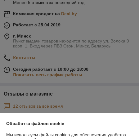
Менее 5 отзывов за последний год
Компания продает на
Deal.by
Работает с 25.04.2019
г. Минск
Пункт выдачи товаров находится по адресу ул. Волоха 9
корп. 1. Вход через ПВЗ Озон, Минск, Беларусь
Контакты
Сегодня работает с 10:00 до 18:00
Показать весь график работы
Отзывы о магазине
12 отзывов за всё время
Наталья
14.05.2026
Обработка файлов cookie
Отлично
Мы используем файлы cookies для обеспечения удобства