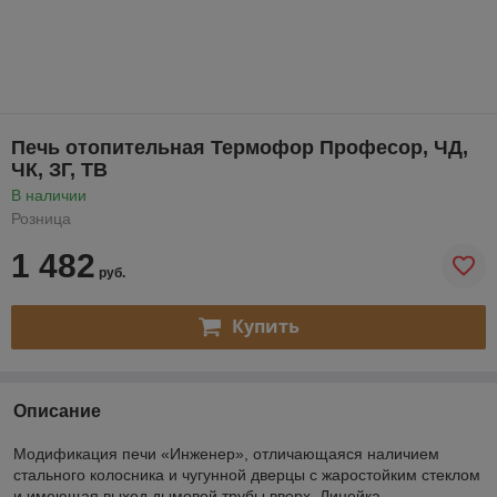
Печь отопительная Термофор Професор, ЧД,
ЧК, ЗГ, ТВ
В наличии
Розница
1 482
руб.
Купить
Описание
Модификация печи «Инженер», отличающаяся наличием
стального колосника и чугунной дверцы с жаростойким стеклом
и имеющая выход дымовой трубы вверх. Линейка