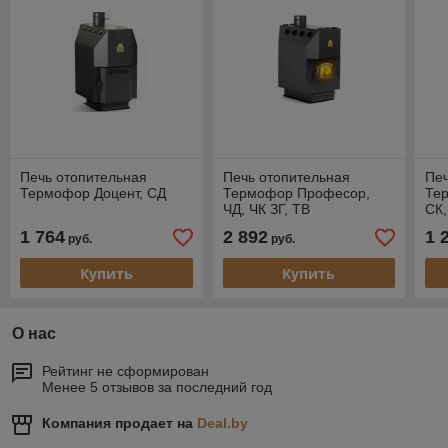
Печь отопительная
Печь отопительная
Печ
Термофор Доцент, СД
Термофор Професор,
Те
ЧД, ЧК ЗГ, ТВ
СК,
1 764
2 892
1 
руб.
руб.
Купить
Купить
О нас
Рейтинг не сформирован
Менее 5 отзывов за последний год
Компания продает на
Deal.by