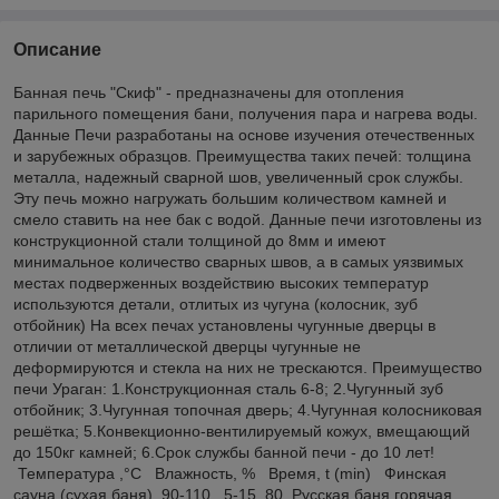
Описание
Банная печь "Скиф" - предназначены для отопления
парильного помещения бани, получения пара и нагрева воды.
Данные Печи разработаны на основе изучения отечественных
и зарубежных образцов. Преимущества таких печей: толщина
металла, надежный сварной шов, увеличенный срок службы.
Эту печь можно нагружать большим количеством камней и
смело ставить на нее бак с водой. Данные печи изготовлены из
конструкционной стали толщиной до 8мм и имеют
минимальное количество сварных швов, а в самых уязвимых
местах подверженных воздействию высоких температур
используются детали, отлитых из чугуна (колосник, зуб
отбойник) На всех печах установлены чугунные дверцы в
отличии от металлической дверцы чугунные не
деформируются и стекла на них не трескаются. Преимущество
печи Ураган: 1.Конструкционная сталь 6-8; 2.Чугунный зуб
отбойник; 3.Чугунная топочная дверь; 4.Чугунная колосниковая
решётка; 5.Конвекционно-вентилируемый кожух, вмещающий
до 150кг камней; 6.Срок службы банной печи - до 10 лет!
Температура ,°С Влажность, % Время, t (min) Финская
сауна (сухая баня) 90-110 5-15 80 Русская баня горячая