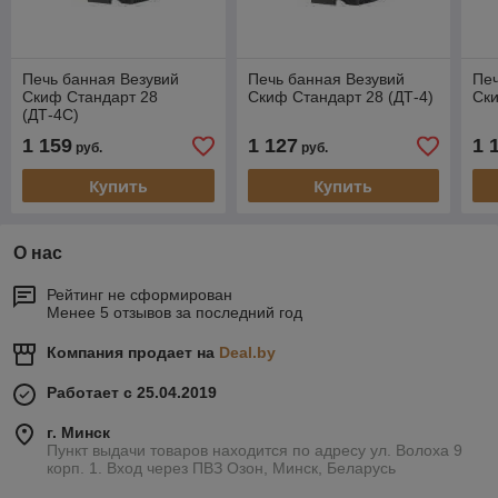
Печь банная Везувий
Печь банная Везувий
Печ
Скиф Стандарт 28
Скиф Стандарт 28 (ДТ-4)
Ски
(ДТ-4С)
1 159
1 127
1 
руб.
руб.
Купить
Купить
О нас
Рейтинг не сформирован
Менее 5 отзывов за последний год
Компания продает на
Deal.by
Работает с 25.04.2019
г. Минск
Пункт выдачи товаров находится по адресу ул. Волоха 9
корп. 1. Вход через ПВЗ Озон, Минск, Беларусь