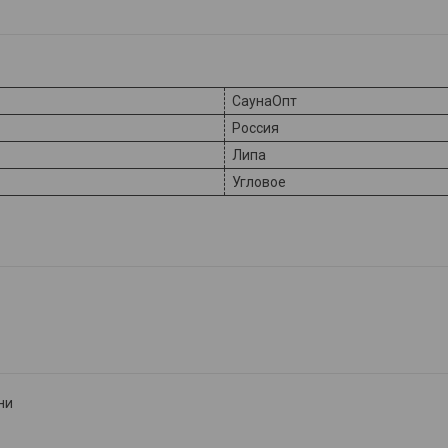
СаунаОпт
Россия
Липа
Угловое
ни