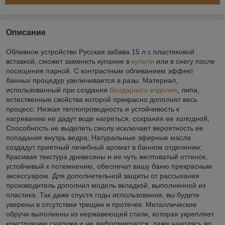
Описание
Обливное устройство Русская забава 15 л с пластиковой
вставкой, сможет заменить купание в
купели
или в снегу после
посещения парной. С контрастным обливанием эффект
банных процедур увеличивается в разы. Материал,
использованный при создании
бондарного изделия
, липа,
естественные свойства которой прекрасно дополнят весь
процесс: Низкая теплопроводность и устойчивость к
нагреванию не дадут воде нагреться, сохраняя ее холодной;
Способность не выделять смолу исключает вероятность ее
попадания внутрь ведра; Натуральные эфирные масла
создадут приятный лечебный аромат в банном отделении;
Красивая текстура древесины и ее чуть желтоватый оттенок,
устойчивый к потемнению, обеспечат вашу баню прекрасным
аксессуаром. Для дополнительной защиты от рассыхания
производитель дополнил модель вкладкой, выполненной из
пластика. Так даже спустя годы использования, вы будете
уверены в отсутствии трещин и протечек. Металлические
обручи выполнены из нержавеющей стали, которая укрепляет
конструкцию снаружи и не деформируется, даже находясь во