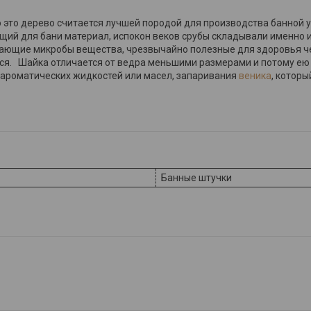
о это дерево считается лучшей породой для производства банной у
щий для бани материал, испокон веков срубы складывали именно из
ющие микробы вещества, чрезвычайно полезные для здоровья че
ься. Шайка отличается от ведра меньшими размерами и потому ею
 ароматических жидкостей или масел, запаривания
веника
, которы
Банные штучки