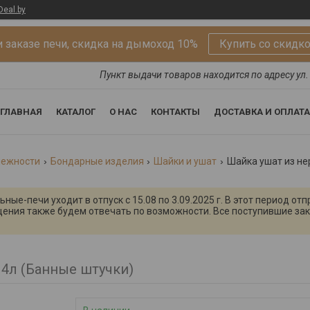
Deal.by
 заказе печи, скидка на дымоход 10%
Купить со скидк
Пункт выдачи товаров находится по адресу ул. 
ГЛАВНАЯ
КАТАЛОГ
О НАС
КОНТАКТЫ
ДОСТАВКА И ОПЛАТА
лежности
Бондарные изделия
Шайки и ушат
Шайка ушат из не
ые-печи уходит в отпуск с 15.08 по 3.09.2025 г. В этот период от
щения также будем отвечать по возможности. Все поступившие зак
4л (Банные штучки)