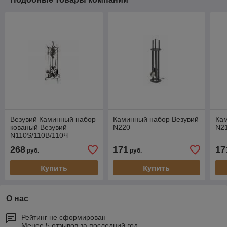
Везувий Каминный набор
Каминный набор Везувий
Ка
кованый Везувий
N220
N2
N110S/110B/110Ч
268
171
17
руб.
руб.
Купить
Купить
О нас
Рейтинг не сформирован
Менее 5 отзывов за последний год