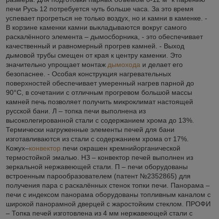
печи Русь 12 потребуется чуть больше часа. За это время
успевает прогреться не только воздух, но и камни в каменке. -
В корзине каменки камни выкладываются вокруг самого
раскалённого элемента – дымосборника, - это обеспечивает
качественный и равномерный прогрев камней. - Выход
дымовой трубы смещен от края к центру каменки. Это
значительно упрощает монтаж
дымохода
и делает его
безопаснее. - Особая конструкция нагревательных
поверхностей обеспечивает умеренный нагрев парной до
90°С, в сочетании с отличным прогревом большой массы
камней печь позволяет получить микроклимат настоящей
русской бани. Л – топка печи выполнена из
высоколегированной стали с содержанием хрома до 13%.
Термически нагруженные элементы печей для бани
изготавливаются из стали с содержанием хрома от 17%.
Кожух–
конвектор
печи окрашен кремнийорганической
термостойкой эмалью. НЗ – конвектор печей выполнен из
зеркальной нержавеющей стали. П – печи оборудованы
встроенным парообразователем (патент №2352865) для
получения пара с раскалённых стенок топки печи. Панорама –
печи с индексом панорама оборудованы топливным каналом с
широкой панорамной дверцей с жаростойким стеклом. ПРОФИ
– Топка печей изготовлена из 4 мм нержавеющей стали с