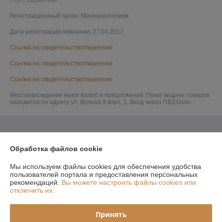
УНП: 192807490
Регистрационный орган: Мингорисполком
Дата регистрации компании: 27.04.2017
Ссылка на свидетельство/лицензию
Ссылка на свидетельство/лицензию
Ссылка на свидетельство/лицензию
Местонахождение книги жалоб и предложений: Пункт выдачи товаров
находится по адресу ул. Волоха 9 корп. 1. Вход через ПВЗ Озон
Обработка файлов cookie
Мы используем файлы cookies для обеспечения удобства
пользователей портала и предоставления персональных
рекомендаций.
Вы можете настроить файлы cookies или
отключить их.
Принять