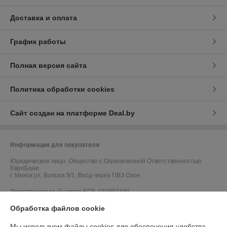
Доставка и оплата
График работы
Полная версия сайта
Политика обработки cookies
Сайт создан на платформе Deal.by
Информация для покупателя
Юридическое лицо:
Общество с Ограниченной Ответственностью
ЕвроБани
г. Минск ул. Волоха 9/1, Вход через ПВЗ Озон
Регистрационный номер ЕГР: 192807490
Обработка файлов cookie
УНП: 192807490
Регистрационный орган: Мингорисполком
Мы используем файлы cookies для обеспечения удобства