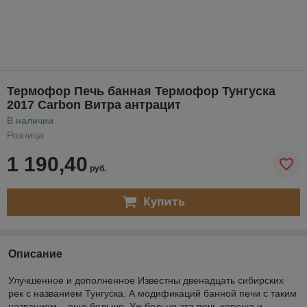
Термофор Печь банная Термофор Тунгуска
2017 Carbon Витра антрацит
В наличии
Розница
1 190,40
руб.
Купить
Описание
Улучшенное и дополненное Известны двенадцать сибирских
рек с названием Тунгуска. А модификаций банной печи с таким
названием – еще больше. Уж больно эта печь хороша и