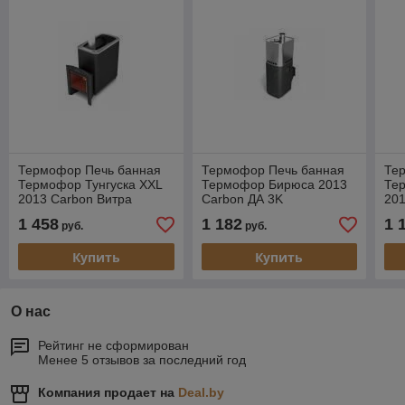
Термофор Печь банная
Термофор Печь банная
Те
Термофор Тунгуска XXL
Термофор Бирюса 2013
Те
2013 Carbon Витра
Carbon ДА 3K
201
антрацит
антрацит(терракот)
ант
1 458
1 182
1 
руб.
руб.
Купить
Купить
О нас
Рейтинг не сформирован
Менее 5 отзывов за последний год
Компания продает на
Deal.by