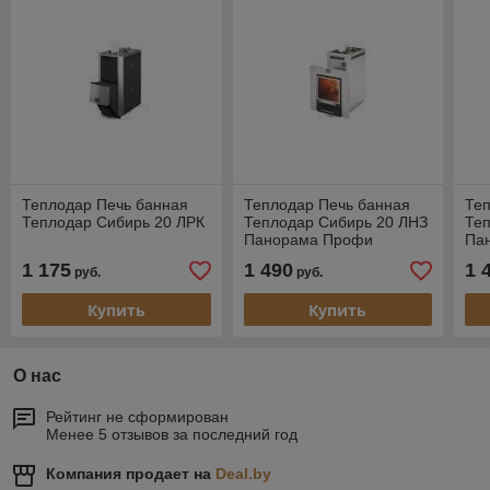
Теплодар Печь банная
Теплодар Печь банная
Те
Теплодар Сибирь 20 ЛРК
Теплодар Сибирь 20 ЛНЗ
Те
Панорама Профи
Пан
(дверца 17/обрамление)
об
1 175
1 490
1 
руб.
руб.
Купить
Купить
О нас
Рейтинг не сформирован
Менее 5 отзывов за последний год
Компания продает на
Deal.by