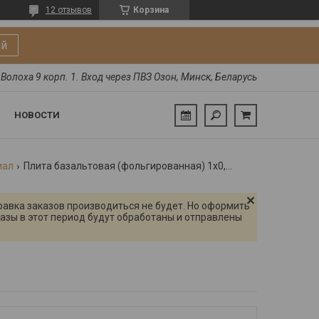
12 отзывов
Корзина
ой
Волоха 9 корп. 1. Вход через ПВЗ Озон, Минск, Беларусь
НОВОСТИ
иал
Плита базальтовая (фольгированная) 1х0,6м толщина 10 мм
правка заказов производиться не будет. Но оформить
азы в этот период будут обработаны и отправлены