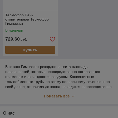
Термофор Печь
отопительная Термофор
Гимназист
В наличии
729,60
руб.
Купить
В котлах Гимназист рекордно развита площадь
поверхностей, которые непосредственно нагреваются
пламенем и охлаждаются воздухом. Конвективные
теплообменные трубы по всему поперечному сечению и по
всей длине, от начала до конца, находятся непосредственно
в пламени. Передняя и задняя поверхности, на которых
Показать всё
размещены конвективные трубы, полноценно участвуют в
конвективном теплообмене. Большой герметичный
топливник позволяет эффективно использовать печь в
режиме длительного горения. Воздухогрейные котлы
О нас
предназначены в первую очередь для отопления