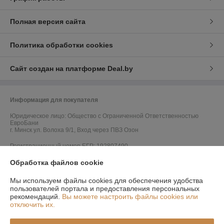
Полная версия сайта
Политика обработки cookies
Сайт создан на платформе Deal.by
Информация для покупателя
Юридическое лицо:
Общество с Ограниченной Ответственностью
ЕвроБани
г. Минск ул. Волоха 9/1, Вход через ПВЗ Озон
Регистрационный номер ЕГР: 192807490
УНП: 192807490
Обработка файлов cookie
Регистрационный орган: Мингорисполком
Мы используем файлы cookies для обеспечения удобства
пользователей портала и предоставления персональных
Дата регистрации компании: 27.04.2017
рекомендаций.
Вы можете настроить файлы cookies или
отключить их.
Ссылка на свидетельство/лицензию