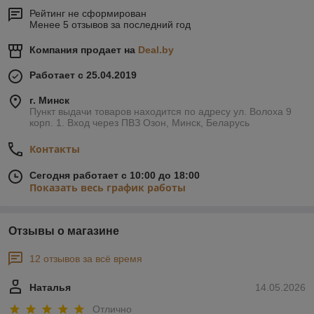
помещений, но также на верхней горизонтальной
Рейтинг не сформирован
поверхности, нагреваемой пламенем, можно готовить пищу.
Менее 5 отзывов за последний год
За счет дополнительно установленных съемников тепла,
обеспечивается возможность направить горячий воздух с
Компания продает на
Deal.by
боковых конвективных труб через воздуховоды в смежные
Работает с 25.04.2019
помещения.
Внешний дизайн печей выполнен в цвете «антрацит».
г. Минск
Модификации печей различаются комплектацией: стальная
Пункт выдачи товаров находится по адресу ул. Волоха 9
или чугунная дверца со стеклом, выход дымохода вверх или
корп. 1. Вход через ПВЗ Озон, Минск, Беларусь
назад.
Контакты
Линейка твердотопливных воздухогрейных котлов идеально
подходит для воздушного отопления жилых помещений,
гаражей, теплиц, ангаров и так далее.
Сегодня работает с 10:00 до 18:00
Показать весь график работы
Отзывы о магазине
12 отзывов за всё время
Наталья
14.05.2026
Отлично