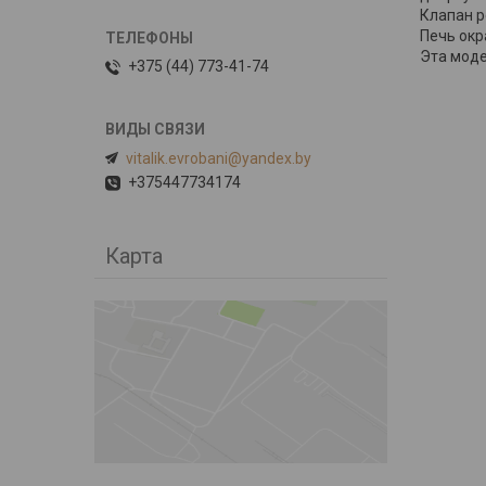
Клапан р
Печь окр
Эта моде
+375 (44) 773-41-74
vitalik.evrobani@yandex.by
+375447734174
Карта