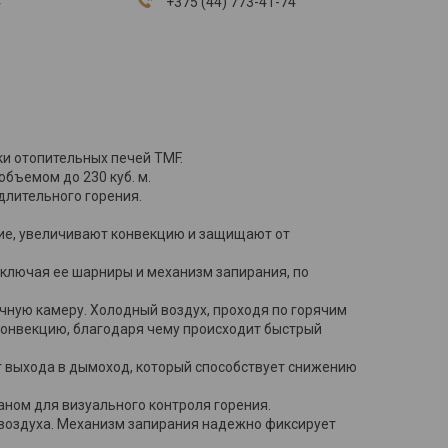
4
+375 (44) 773-41-74
ки отопительных печей TMF.
бъемом до 230 куб. м.
длительного горения.
ние, увеличивают конвекцию и защищают от
включая ее шарниры и механизм запирания, по
чную камеру. Холодный воздух, проходя по горячим
 конвекцию, благодаря чему происходит быстрый
т выхода в дымоход, который способствует снижению
ном для визуального контроля горения.
 воздуха. Механизм запирания надежно фиксирует