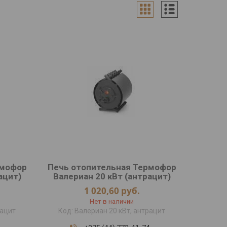
рмофор
Печь отопительная Термофор
ацит)
Валериан 20 кВт (антрацит)
1 020,60
руб.
Нет в наличии
рацит
Валериан 20 кВт, антрацит