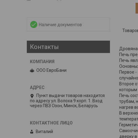
Наличие документов
Контакты
Дровяная
Печь пре
Печь явл
Основных
ООО ЕвроБани
Первое -
случайно
Второе о
которым 
Печь сос
Пункт выдачи товаров находится
по адресу ул. Волоха 9 корп. 1. Вход
трубам, 
через ПВЗ Озон, Минск, Беларусь
нагрев в
В верхне
температ
Герметич
Самоочис
Виталий
дверку в