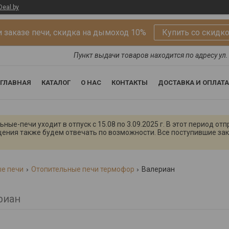
Deal.by
 заказе печи, скидка на дымоход 10%
Купить со скидк
Пункт выдачи товаров находится по адресу ул. 
ГЛАВНАЯ
КАТАЛОГ
О НАС
КОНТАКТЫ
ДОСТАВКА И ОПЛАТА
ые-печи уходит в отпуск с 15.08 по 3.09.2025 г. В этот период от
щения также будем отвечать по возможности. Все поступившие зак
е печи
Отопительные печи термофор
Валериан
риан