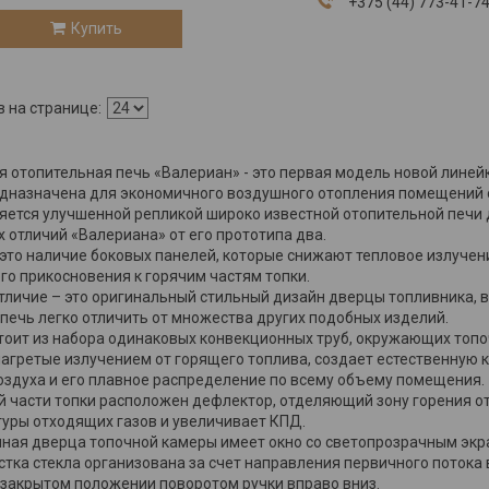
+375 (44) 773-41-7
Купить
 отопительная печь «Валериан» - это первая модель новой линей
дназначена для экономичного воздушного отопления помещений о
яется улучшенной репликой широко известной отопительной печи 
 отличий «Валериана» от его прототипа два.
 это наличие боковых панелей, которые снижают тепловое излуче
го прикосновения к горячим частям топки.
тличие – это оригинальный стильный дизайн дверцы топливника, 
печь легко отличить от множества других подобных изделий.
тоит из набора одинаковых конвекционных труб, окружающих топо
нагретые излучением от горящего топлива, создает естественную
оздуха и его плавное распределение по всему объему помещения.
й части топки расположен дефлектор, отделяющий зону горения о
уры отходящих газов и увеличивает КПД.
ная дверца топочной камеры имеет окно со светопрозрачным экра
тка стекла организована за счет направления первичного потока
 закрытом положении поворотом ручки вправо вниз.