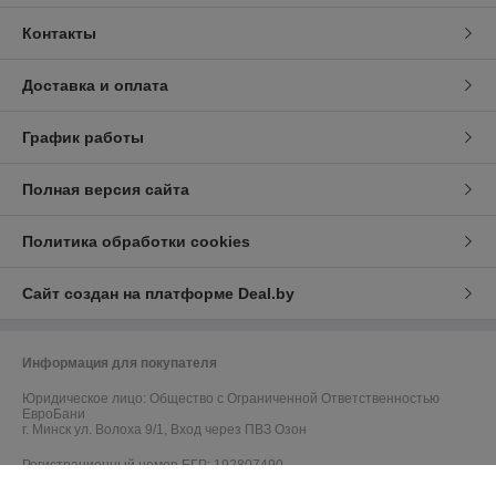
Контакты
Доставка и оплата
График работы
Полная версия сайта
Политика обработки cookies
Сайт создан на платформе Deal.by
Информация для покупателя
Юридическое лицо:
Общество с Ограниченной Ответственностью
ЕвроБани
г. Минск ул. Волоха 9/1, Вход через ПВЗ Озон
Регистрационный номер ЕГР: 192807490