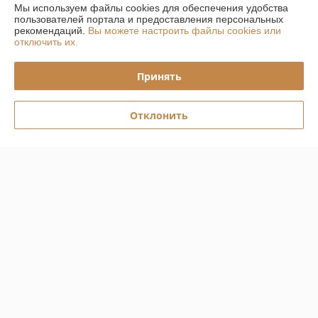
Мы используем файлы cookies для обеспечения удобства
Доставка и оплата
пользователей портала и предоставления персональных
рекомендаций.
Вы можете настроить файлы cookies или
отключить их.
График работы
Принять
Полная версия сайта
Отклонить
Политика обработки cookies
Сайт создан на платформе Deal.by
Информация для покупателя
Юридическое лицо:
Общество с Ограниченной Ответственностью
ЕвроБани
г. Минск ул. Волоха 9/1, Вход через ПВЗ Озон
Регистрационный номер ЕГР: 192807490
УНП: 192807490
Регистрационный орган: Мингорисполком