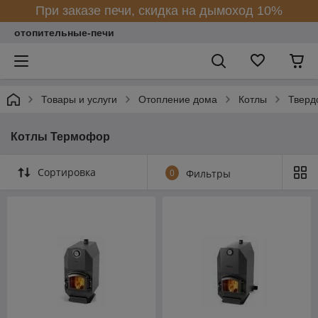
При заказе печи, скидка на дымоход 10%
отопительные-печи
Товары и услуги
Отопление дома
Котлы
Тверд
Котлы Термофор
Сортировка
0
Фильтры